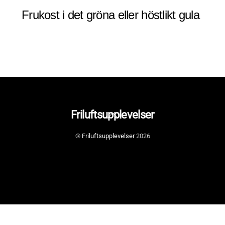
Frukost i det gröna eller höstlikt gula
Back
Friluftsupplevelser
To
©
Friluftsupplevelser
2026
Top