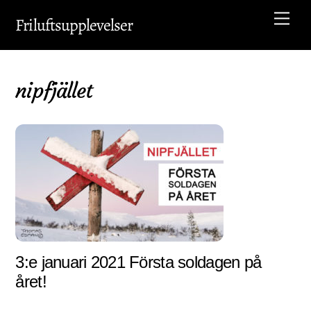
Skip
Men
Friluftsupplevelser
to
content
nipfjället
3:e januari 2021 Första soldagen på
året!