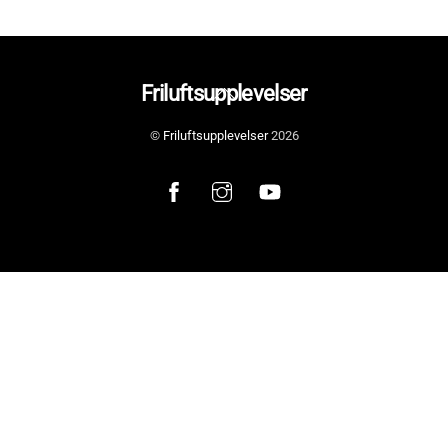
Back
Friluftsupplevelser
To
©
Friluftsupplevelser
2026
Top