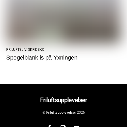
FRILUFTSLIV
,
SKRIDSKO
Spegelblank is på Yxningen
Back
Friluftsupplevelser
To
©
Friluftsupplevelser
2026
Top
Facebook
Instagram
YouTube