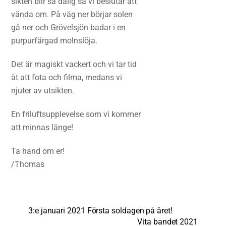
sikten blir så dålig så vi beslutar att
vända om. På väg ner börjar solen
gå ner och Grövelsjön badar i en
purpurfärgad molnslöja.
Det är magiskt vackert och vi tar tid
åt att fota och filma, medans vi
njuter av utsikten.
En friluftsupplevelse som vi kommer
att minnas länge!
Ta hand om er!
/Thomas
3:e januari 2021 Första soldagen på året!
Vita bandet 2021