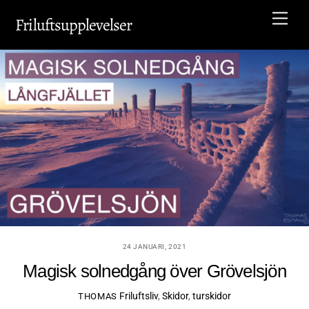
Skip
Men
Friluftsupplevelser
to
content
24 JANUARI, 2021
Magisk solnedgång över Grövelsjön
Friluftsliv
,
Skidor
,
turskidor
THOMAS