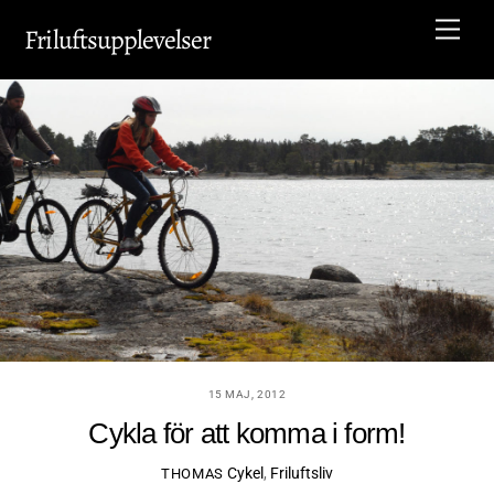
Skip
Men
Friluftsupplevelser
to
content
15 MAJ, 2012
Cykla för att komma i form!
Cykel
,
Friluftsliv
THOMAS